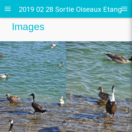
2019 02 28 Sortie Oiseaux Etang
Images
du cora
g du cora
Poissy
 St Germer de Fly