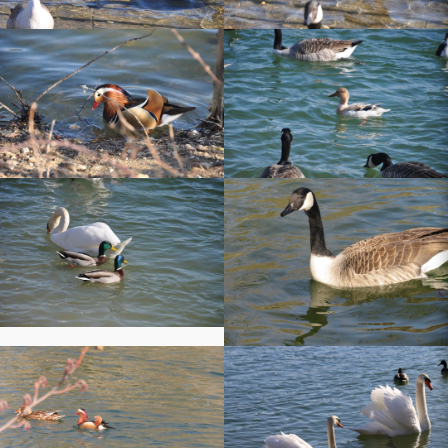
Pierre es champs
 Compiègne
tiste