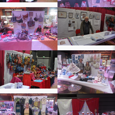
t joli village
tiste