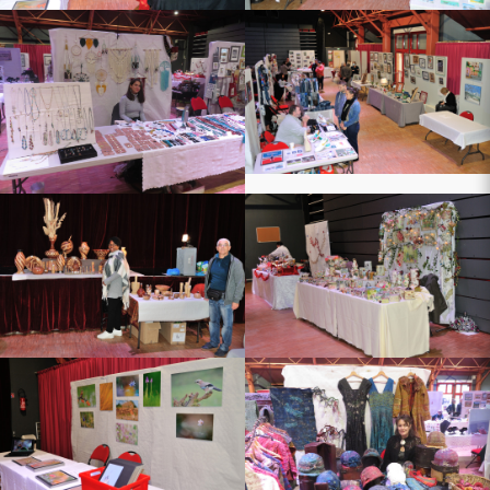
e Guiry
ry
ond
ce Rethonde
tiste