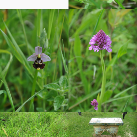
Pierre es champs
 Compiègne
tiste