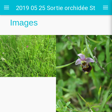
2019 05 25 Sortie orchidée St
Images
Pierre es champs
g du cora
Poissy
 St Germer de Fly