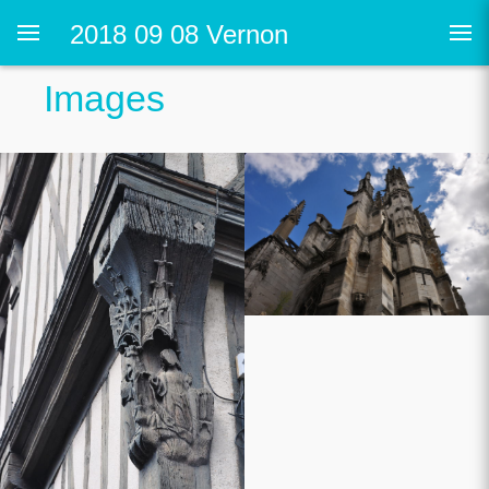
2018 09 08 Vernon
Images
e Conflans
uyon